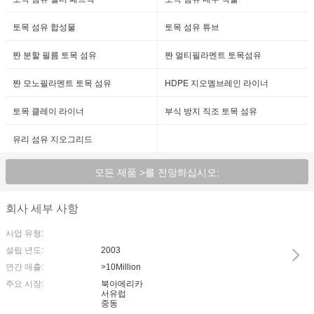
토목 섬유 합성물
토목 섬유 튜브
짠 분할 필름 토목 섬유
짠 멀티필라멘트 토목섬유
짠 모노필라멘트 토목 섬유
HDPE 지오멤브레인 라이너
토목 클레이 라이너
부식 방지 직조 토목 섬유
유리 섬유 지오그리드
모든 제품 >를 전망하십시오;
회사 세부 사항
사업 유형:
설립 년도:
2003
연간 매출:
>10Million
주요 시장:
북아메리카
서유럽
중동