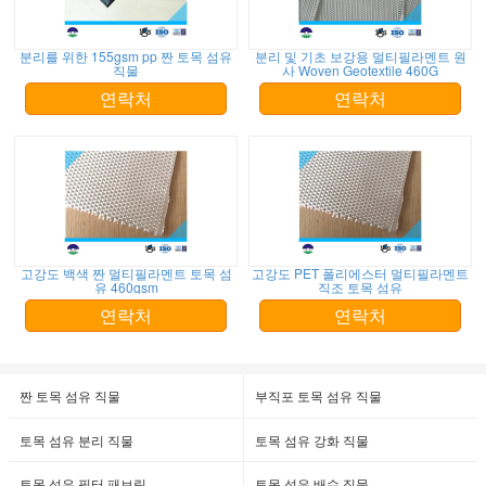
분리를 위한 155gsm pp 짠 토목 섬유
분리 및 기초 보강용 멀티필라멘트 원
직물
사 Woven Geotextile 460G
연락처
연락처
고강도 백색 짠 멀티필라멘트 토목 섬
고강도 PET 폴리에스터 멀티필라멘트
유 460gsm
직조 토목 섬유
연락처
연락처
짠 토목 섬유 직물
부직포 토목 섬유 직물
토목 섬유 분리 직물
토목 섬유 강화 직물
토목 섬유 필터 패브릭
토목 섬유 배수 직물