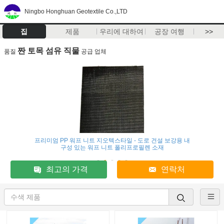
Ningbo Honghuan Geotextile Co.,LTD
집
제품
우리에 대하여
공장 여행
>>
짠 토목 섬유 직물
품질
공급 업체
프리미엄 PP 워프 니트 지오텍스타일 - 도로 건설 보강용 내
구성 있는 워프 니트 폴리프로필렌 소재
최고의 가격
연락처