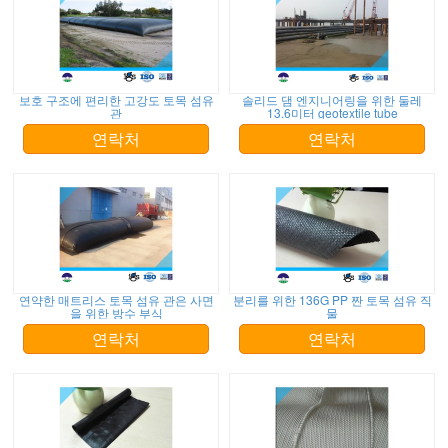
보호 구조에 편리한 고강도 토목 섬유
솔리드 댐 엔지니어링을 위한 둘레
관
13.6미터 geotextile tube
연락처
연락처
연약한 매트리스 토목 섬유 관은 사면
분리를 위한 136G PP 짠 토목 섬유 직
을 위한 방수 부식
물
연락처
연락처