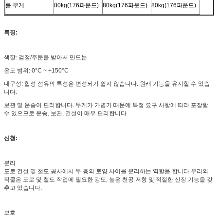
롤 무게
80kg(176파운드)
80kg(176파운드)
80kg(176파운드)
특징:
색깔: 검정/주문을 받아서 만드는
온도 범위: 0°C ~ +150°C
내구성: 합성 섬유의 특성은 변성되기 쉽지 않습니다. 원래 기능을 유지할 수 있습
니다.
보관 및 운송이 편리합니다. 무게가 가볍기 때문에 특정 요구 사항에 따라 포장할
수 있으므로 운송, 보관, 건설이 매우 편리합니다.
신청:
분리
도로 건설 및 철도 공사에서 두 층의 토양 사이를 분리하는 역할을 합니다.우리의
직물은 도로 및 철도 작업에 필요한 강도, 높은 천공 저항 및 적절한 신장 기능을 갖
추고 있습니다.
보호