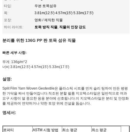
타입:
우븐 토목섬유
폭:
3.81m(12.5') 4.57m(15') 5.33m(17.5')
포장:
영화 / 제직한 직물
토목 방직 직물
직물의 인장 강도
하이 라이트:
,
분리를 위한 136G PP 짠 토목 섬유 직물
빠른 세부 사항:
무게: 136g/m^2
너비:
3.81m(12.5') 4.57m(15') 5.33m(17.5')
설명:
Split Film Yarn Woven Geotextile은 플라스틱 시트를 먼저 슬리 팅하여 만든 평평
한 가닥을 짜서 만들어집니다.직조된 분할 필름 지오텍스타일은 일반적으로 여과
요구 사항이 덜 중요한 응용 분야에 선호됩니다.이 지오텍스타일은 분리 및 안정화
를 제공하여 연약하거나 약한 토양 위에 건설을 돕습니다.
명세서:
로퍼티
ASTM 시험 방법
최소 평균
최소 평균