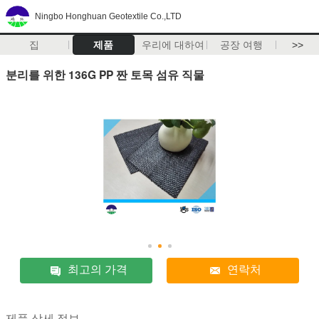
Ningbo Honghuan Geotextile Co.,LTD
집
제품
우리에 대하여
공장 여행
>>
분리를 위한 136G PP 짠 토목 섬유 직물
최고의 가격
연락처
제품 상세 정보