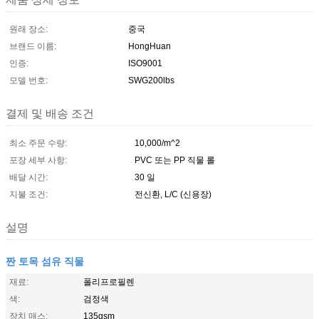
원래 장소:
중국
브랜드 이름:
HongHuan
인증:
ISO9001
모델 번호:
SWG200lbs
결제 및 배송 조건
최소 주문 수량:
10,000/m^2
포장 세부 사항:
PVC 또는 PP 직물 롤
배달 시간:
30 일
지불 조건:
전신환, L/C (신용장)
설명
짠 토목 섬유 직물
재료:
폴리프로필렌
색:
검정색
장치 매스:
135gsm