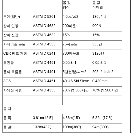
롤 값
롤 값
영어
미터법
무게(일반)
ASTM D 5261
4.0oz/yd2
136g/m2
잡아 인장
ASTM D 4632
200파운드
900N
잡아 신장
ASTM D 4632
15%
15%
사다리꼴 눈물
ASTM D 4533
75파운드
333엔
CBR 펑크 저항
ASTM D 6241
700파운드
3120엔
유전율
ASTM D 4491
0.05초-1
0.05초-1
물의 흐름율
ASTM D 4491
5갤런/분/피트2
203L/min/m2
AOS
ASTM D 4451
40 US Std.Sleve
0.430mm
자외선 저항
ASTM D 4355
70% @ 500시간
70% @ 500시간
롤 치수
롤 폭
3.81m(12.5')
4.56m(15')
5.32m(17.5')
롤 길이
132m(432')
109m(360')
94m(309')