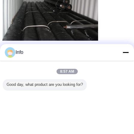
지오텍 스타일 짠 직물
직물의 인장 강도
꼬리표:
,
,
짠 모노필라멘트 지오텍 스타일
Info
가장 저렴 한 가격 으로
8:57 AM
Good day, what product are you looking for?
분리를 위한 136G PP 짠 토목 섬유
직물
계속하다
짠 토목 섬유 직물
더 많은 것