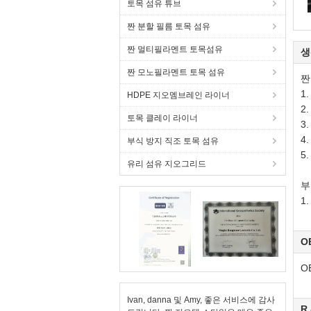
토목 섬유 튜브
짠 분할 필름 토목 섬유
짠 멀티필라멘트 토목섬유
생
짠 모노필라멘트 토목 섬유
짠
1
HDPE 지오멤브레인 라이너
2
토목 클레이 라이너
3
4.
부식 방지 직조 토목 섬유
5
유리 섬유 지오그리드
부
1
O
O
Ivan, danna 및 Amy, 좋은 서비스에 감사
R