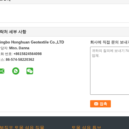
락처 세부 사항
ingbo Honghuan Geotextile Co.,LTD
회사에 직접 문의 보내
담당자:
Miss. Danna
화 번호:
+8615824564098
스:
86-574-58220362
부직포 토목 섬유 직물
토목 섬유 튜브