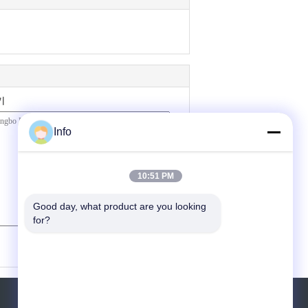
기
Info
10:51 PM
Good day, what product are you looking 
for?
(
0
/ 3000)
견적 요청