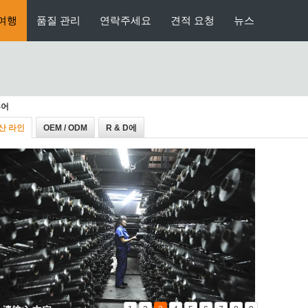
여행
품질 관리
연락주세요
견적 요청
뉴스
투어
산 라인
OEM / ODM
R & D에