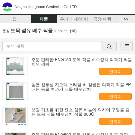
Ningbo Honghuan Geotextile Co.,LTD
집
제품
우리에 대하여
공장 여행
>>
토목 섬유 배수 직물
품질
supplier.
(10)
주문 편리한 FNG150 토목 직물 배수장치 여과기 직물
백색 경량
연락처
높은 침투성 지오텍 스타일 비 길쌈된 여과기 직물 PP
애완 동물 여과기 직물 배수장치
연락처
보강 기초를 위한 요소 섬유 바늘에 의하여 구멍을 뚫
는 토목 직물 배수장치 직물 800G
연락처
주문 편리한 FNG500 토목 섬유 배수장치 직물 경량