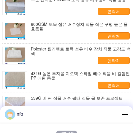
연락처
600GSM 토목 섬유 배수장치 직물 작은 구멍 높은 물
흐름율
연락처
Polester 필라멘트 토목 섬유 배수 장치 직물 고강도 백
색
연락처
431G 높은 투자율 지오텍 스타일 배수 직물 비 길쌈된
PP 애완 동물
연락처
539G 비 짠 직물 배수 필터 직물 물 보존 프로젝트
연락처
Info
조경 여과기 직물 도로 건축 직물 좋은 다공성 물 침투
성