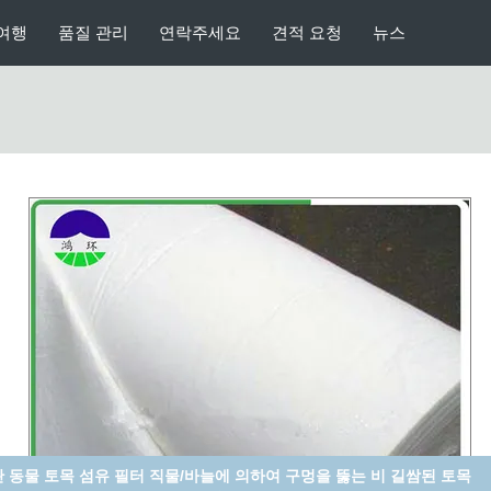
여행
품질 관리
연락주세요
견적 요청
뉴스
편리한 460G 검정 토목 섬유 필터 직물/토목 섬유를 길쌈