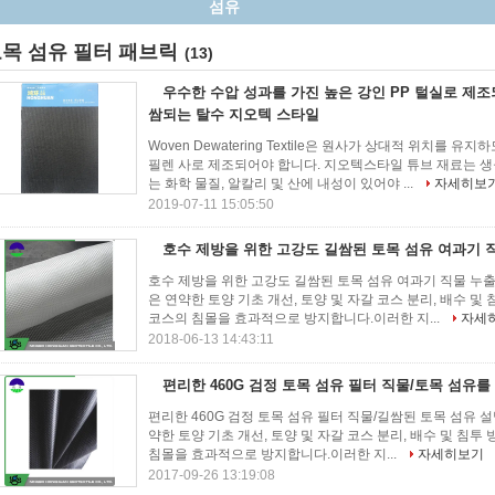
목 섬유 필터 패브릭
(13)
우수한 수압 성과를 가진 높은 강인 PP 털실로 제조되
쌈되는 탈수 지오텍 스타일
Woven Dewatering Textile은 원사가 상대적 위치
필렌 사로 제조되어야 합니다. 지오텍스타일 튜브 재료는 
는 화학 물질, 알칼리 및 산에 내성이 있어야 ...
자세히보
2019-07-11 15:05:50
호수 제방을 위한 고강도 길쌈된 토목 섬유 여과기 
호수 제방을 위한 고강도 길쌈된 토목 섬유 여과기 직물 누출
은 연약한 토양 기초 개선, 토양 및 자갈 코스 분리, 배수 
코스의 침몰을 효과적으로 방지합니다.이러한 지...
자세
2018-06-13 14:43:11
편리한 460G 검정 토목 섬유 필터 직물/토목 섬유를
편리한 460G 검정 토목 섬유 필터 직물/길쌈된 토목 섬유 
약한 토양 기초 개선, 토양 및 자갈 코스 분리, 배수 및 침
침몰을 효과적으로 방지합니다.이러한 지...
자세히보기
2017-09-26 13:19:08