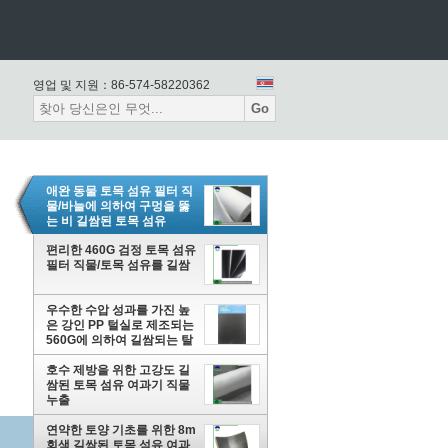
영업 및 지원：
86-574-58220362
Go
애완 동물 토목 섬유 필터 직
물/바늘에 의하여 구멍을 뚫
는 비 길쌈된 토목 섬유
편리한 460G 검정 토목 섬유
필터 직물/토목 섬유를 길쌈
우수한 수압 성과를 가진 높
은 강인 PP 털실로 제조되는
560G에 의하여 길쌈되는 탈
수 지오텍 스타일
호수 제방을 위한 고강도 길
쌈된 토목 섬유 여과기 직물
누출
연약한 토양 기초를 위한 8m
회색 길쌈된 토목 섬유 여과