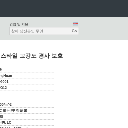
영업 및 지원：
Go
텍스타일 고강도 경사 보호
국
ngHuan
O9001
G12
000/m^2
C 또는 PP 직물 롤
 일
환, LC