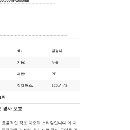
000,000m^2/Month
색:
검정색
기능:
누출
재료:
PP
장치 매스:
120g/m^2
브릭
도 경사 보호
종의 비용 효율적인 직조 지오텍 스타일입니다.이 지