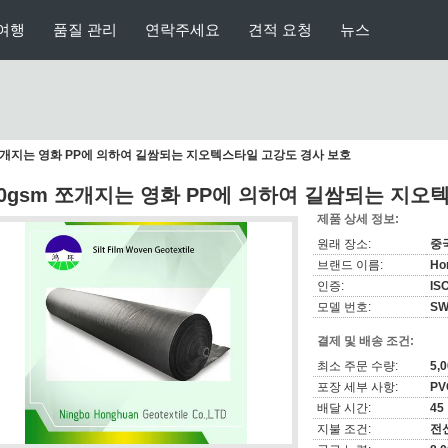
여행
품질 관리
연락주세요
견적 요청
뉴스
 쪼개지는 영화 PP에 의하여 길쌈되는 지오텍스타일 고강도 경사 보호
20gsm 쪼개지는 영화 PP에 의하여 길쌈되는 지오
제품 상세 정보:
원래 장소:
중
브랜드 이름:
Ho
인증:
IS
모델 번호:
SW
결제 및 배송 조건:
최소 주문 수량:
5,
포장 세부 사항:
PV
배달 시간:
45
지불 조건:
전신