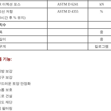
R 이젝션 포스
ASTM D 6241
kN
외선 저항
ASTM D 4355
%
00시간 후 % 유지)
 치수
폭
중
 길이
중
 무게
킬로그램
 기능:
제방 보강
지구 보강
부드러운 토양 안정화
슬롭 보호
도로 건설
철도 재단
댐 필터링