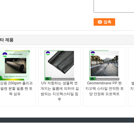
타 제품
강용 200gsm 폴리프
UV 저항하는 생물학 쪼
Geomembrane PP 짠
별
필렌 분할 필름 짠 토
개지는 필름에 의하여 길
지오텍 스타일 연약한 토
지
목 섬유
쌈되는 지오텍스타일 침
양 안정화 프로젝트
투
부직포 토목 섬유 직물
토목 섬유 튜브