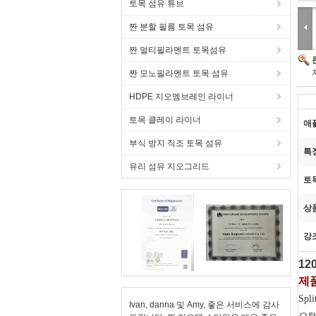
토목 섬유 튜브
짠 분할 필름 토목 섬유
짠 멀티필라멘트 토목섬유
짠 모노필라멘트 토목 섬유
HDPE 지오멤브레인 라이너
토목 클레이 라이너
애
부식 방지 직조 토목 섬유
특
유리 섬유 지오그리드
토
상
강
12
제품
Sp
Ivan, danna 및 Amy, 좋은 서비스에 감사