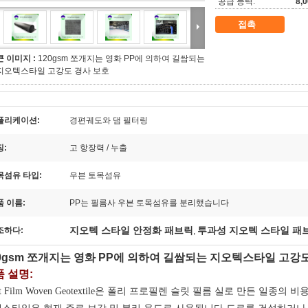
공급 능력:
8,
접촉
큰 이미지 :
120gsm 쪼개지는 영화 PP에 의하여 길쌈되는
지오텍스타일 고강도 경사 보호
플리케이션:
경편궤도와 댐 필터링
징:
고 항장력 / 누출
목섬유 타입:
우븐 토목섬유
품 이름:
PP는 필름사 우븐 토목섬유를 분리했습니다
지오텍 스타일 안정화 패브릭
투과성 지오텍 스타일 패
조하다:
,
0gsm 쪼개지는 영화 PP에 의하여 길쌈되는 지오텍스타일 고강
 설명:
lit Film Woven Geotextile은 폴리 프로필렌 슬릿 필름 실로 만든 일