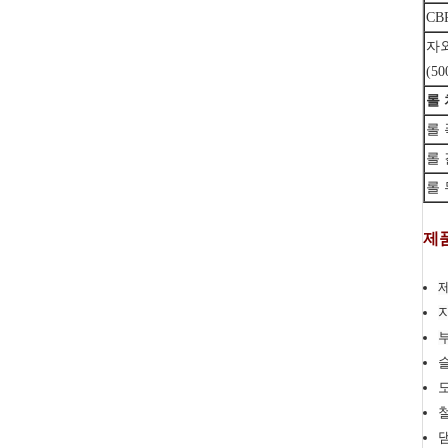
CB
자
(5
롤
롤 
롤
롤
제품