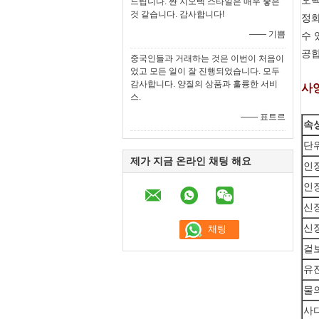
오텍
드립니다. 짠 지오텍 스타일은 매우 좋은
것 같습니다. 감사합니다!
정화
—— 기쁨
수 
공합
중국인들과 거래하는 것은 이번이 처음이
었고 모든 일이 잘 진행되었습니다. 모두
감사합니다. 양질의 상품과 훌륭한 서비
사양
스.
—— 표트르
속
단
제가 지금 온라인 채팅 해요
인장
인장
신장
신장
겉
유
물
사