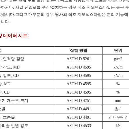
스타일은 현재 주로 보강 및 분리 용도로 사용됩니다.도로를 건설하거나,
하거나, 자갈 진입로를 수리/설치하는 경우 직조 지오텍스타일은 높은 
있습니다.그리고 대부분의 경우 당사의 직조 지오텍스타일은 분리 기능에
니다.
 데이터 시트:
성
실험 방법
단위
위 면적당 질량
ASTM D 5261
g/m2
 강도, MD
ASTM D 4595
kN/m
 강도, CD
ASTM D 4595
kN/m
, MD
ASTM D 4595
%
, CD
ASTM D 4595
%
보기 개구부 크기
ASTM D 4751
mm
전율
ASTM D 4491
초-1
의 흐름율
ASTM D 4491
리터/분/㎡
다리꼴 인열 강도
ASTM D 4533
kN