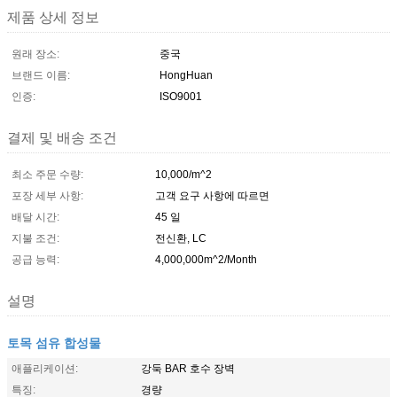
제품 상세 정보
원래 장소:
중국
브랜드 이름:
HongHuan
인증:
ISO9001
결제 및 배송 조건
최소 주문 수량:
10,000/m^2
포장 세부 사항:
고객 요구 사항에 따르면
배달 시간:
45 일
지불 조건:
전신환, LC
공급 능력:
4,000,000m^2/Month
설명
토목 섬유 합성물
애플리케이션:
강둑 BAR 호수 장벽
특징:
경량