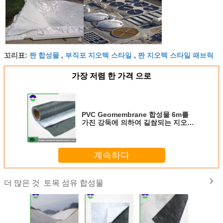
짠 합성물
부직포 지오텍 스타일
짠 지오텍 스타일 패브릭
꼬리표:
,
,
가장 저렴 한 가격 으로
PVC Geomembrane 합성물 6m를
가진 강둑에 의하여 길쌈되는 지오텍
스타일 직물
계속하다
토목 섬유 합성물
더 많은 것