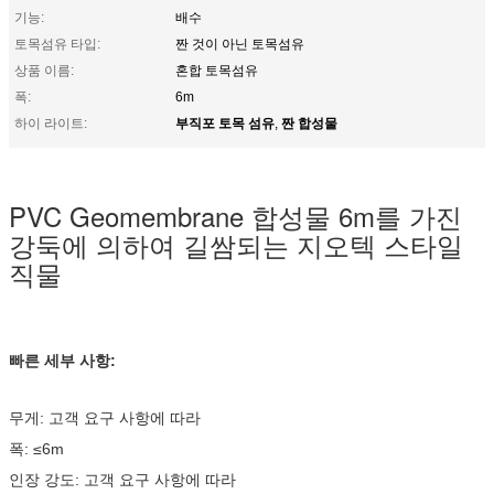
기능:
배수
토목섬유 타입:
짠 것이 아닌 토목섬유
상품 이름:
혼합 토목섬유
폭:
6m
부직포 토목 섬유
짠 합성물
하이 라이트:
,
PVC Geomembrane 합성물 6m를 가진
강둑에 의하여 길쌈되는 지오텍 스타일
직물
빠른 세부 사항:
무게: 고객 요구 사항에 따라
폭: ≤6m
인장 강도: 고객 요구 사항에 따라