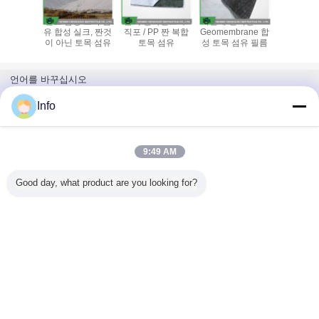
설을 위한
철도 합성 토목 섬
블랙 필라멘트 부
터널에 편리한 PE
경량 복합
닌/PP에
유 합성 실크, 짠것
직포 / PP 짠 복합
Geomembrane 합
토목 
길쌈되는
이 아닌 토목 섬유
토목 섬유
성 토목 섬유 필름
목 직물
언어를 바꾸십시오
Korean
Info
9:49 AM
홈
|
우리에 대하여
|
연락주세요
|
사이트맵
|
Privacy Policy
Good day, what product are you looking for?
탁상용 전망
Copyright © 2013 - 2025 Ningbo Honghuan Geotextile Co.,LTD.
All rights reserved.